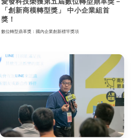
愛發科技榮獲第五屆數位轉型鼎革獎－
「創新商模轉型獎」 中小企業組首
獎！
數位轉型鼎革獎：國內企業創新標竿獎項