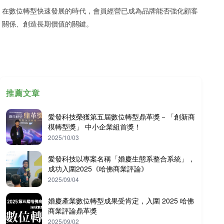
在數位轉型快速發展的時代，會員經營已成為品牌能否強化顧客
關係、創造長期價值的關鍵。
推薦文章
愛發科技榮獲第五屆數位轉型鼎革獎－「創新商
模轉型獎」 中小企業組首獎！
2025/10/03
愛發科技以專案名稱「婚慶生態系整合系統」，
成功入圍2025《哈佛商業評論》
2025/09/04
婚慶產業數位轉型成果受肯定，入圍 2025 哈佛
商業評論鼎革獎
2025/09/02